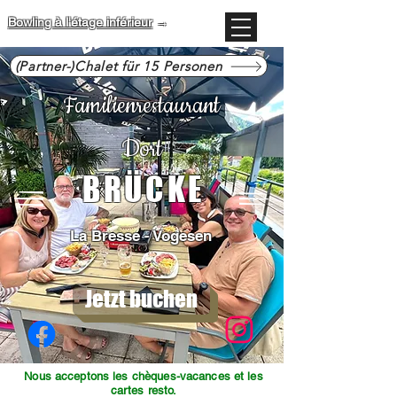
Bowling à l'étage inférieur
→
(Partner-)Chalet für 15 Personen
Familienrestaurant
Dort
BRÜCKE
La Bresse - Vogesen
Jetzt buchen
Nous acceptons les chèques-vacances et les
cartes resto.